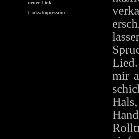
neuer Link
verk
Links/Impressum
ers
lasse
Spru
Lied.
mir a
schi
Hals
Han
Roll