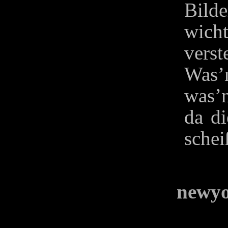
Bild
wich
verst
Was’n
was’n
da d
schei
newy