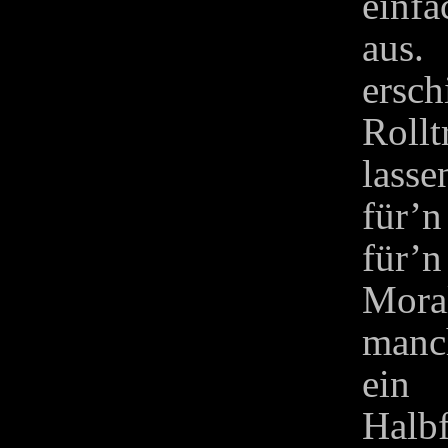
einfa
aus
ers
Ro
lass
für’
für’
Mor
manc
ein 
Halb