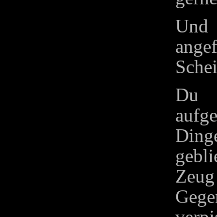
Und 
ange
Schei
Du 
aufg
Dinge
gebl
Zeug
Gege
verp