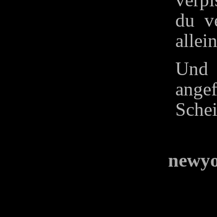
du ve
allei
Und 
ange
Schei
newy