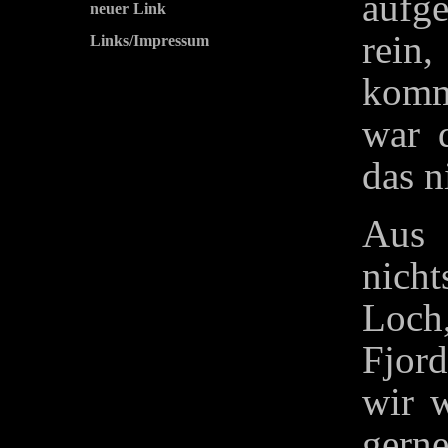
aufg
neuer Link
rein
Links/Impressum
komm
war 
das n
Aus 
nich
Loch,
Fjor
wir 
gerne